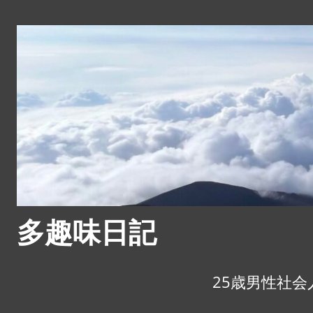
コ
ン
テ
ン
ツ
へ
ス
キ
ッ
プ
多趣味日記
25歳男性社