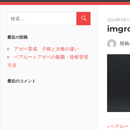
2024年9月1
imgr
最近の投稿
投稿
アガベ育成 子株と大株の違い
ベアルートアガベの殺菌・発根管理
方法
最近のコメント
投
前
ベアルー