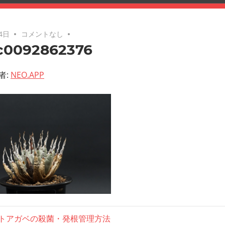
4日
コメントなし
c0092862376
者:
NEO.APP
トアガベの殺菌・発根管理方法