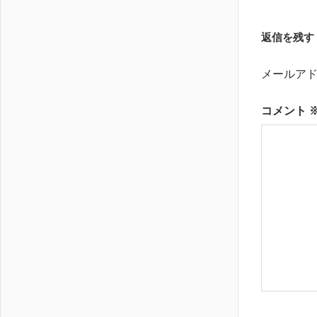
の
稿
記
返信を残す
ナ
事:
ビ
メールア
ゲ
コメント
ー
シ
ョ
ン